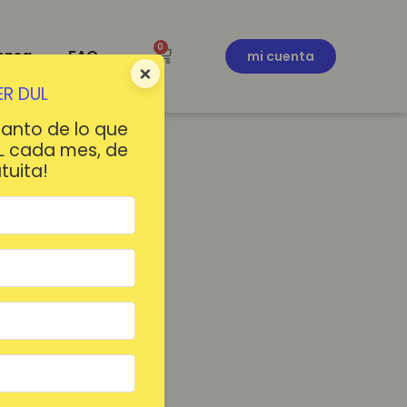
0
ensa
FAQ
mi cuenta
×
R DUL
tanto de lo que
L cada mes, de
tuita!