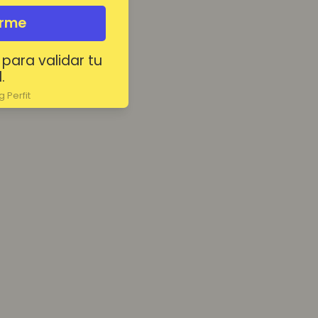
irme
 para validar tu
.
 Perfit