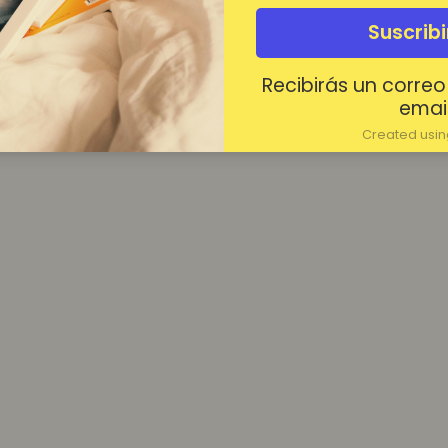
¿Contraseña olvidada?
Suscrib
Mantenerme conectado
Recibirás un correo
Acceder
email
Created using