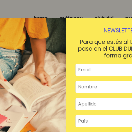
home
quién soy
club dul
pr
NEWSLETTE
¡Para que estés al 
pasa en el CLUB DU
forma gra
¡HOLA!