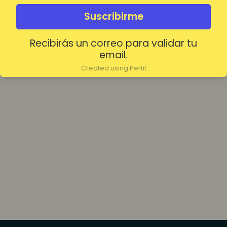
olvidada?
Mantenerme conectado
Suscribirme
Recibirás un correo para validar tu
Acceder
email.
Created using Perfit