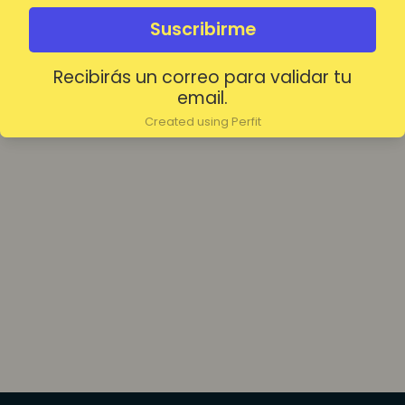
olvidada?
Mantenerme conectado
Suscribirme
Recibirás un correo para validar tu
Acceder
email.
Created using Perfit