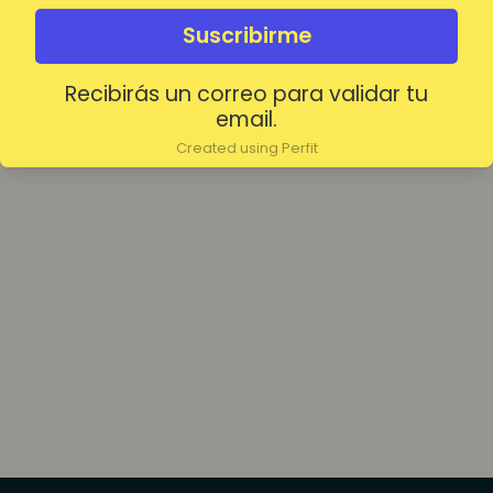
olvidada?
Mantenerme conectado
Suscribirme
Recibirás un correo para validar tu
Acceder
email.
Created using Perfit