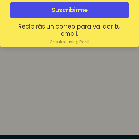
olvidada?
Mantenerme conectado
Suscribirme
Recibirás un correo para validar tu
Acceder
email.
Created using Perfit