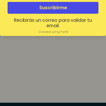
olvidada?
Mantenerme conectado
Suscribirme
Recibirás un correo para validar tu
Acceder
email.
Created using Perfit