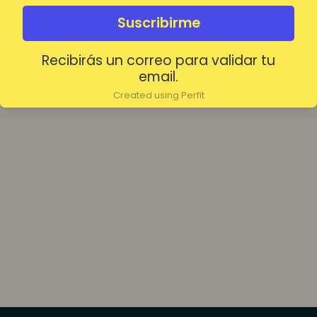
olvidada?
Mantenerme conectado
Suscribirme
Recibirás un correo para validar tu
Acceder
email.
Created using Perfit