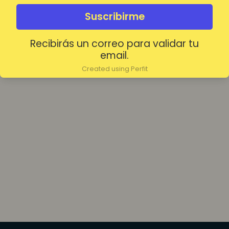
olvidada?
Mantenerme conectado
Suscribirme
Recibirás un correo para validar tu
Acceder
email.
Created using Perfit