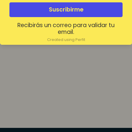
olvidada?
Mantenerme conectado
Suscribirme
Recibirás un correo para validar tu
Acceder
email.
Created using Perfit