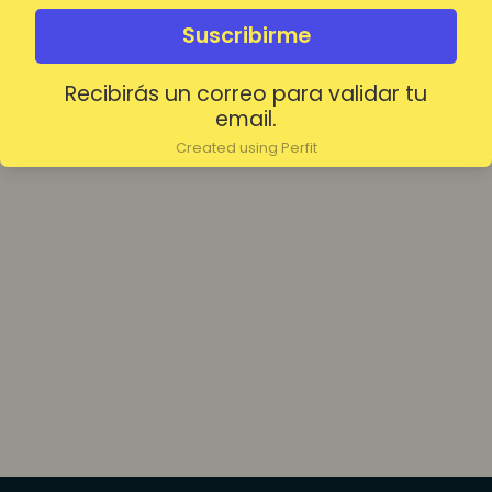
olvidada?
Mantenerme conectado
Suscribirme
Recibirás un correo para validar tu
Acceder
email.
Created using Perfit