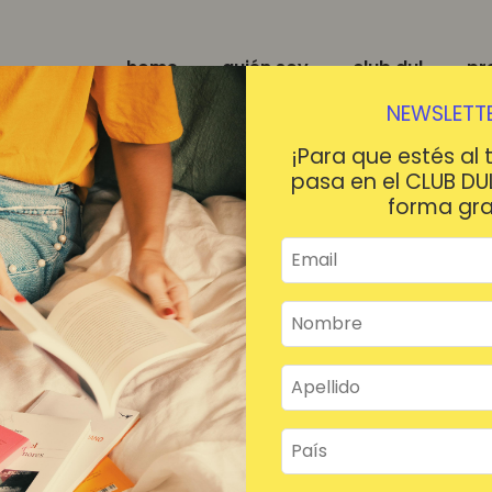
home
quién soy
club dul
pr
NEWSLETTE
¡Para que estés al 
pasa en el CLUB DU
forma gra
¡HOLA!