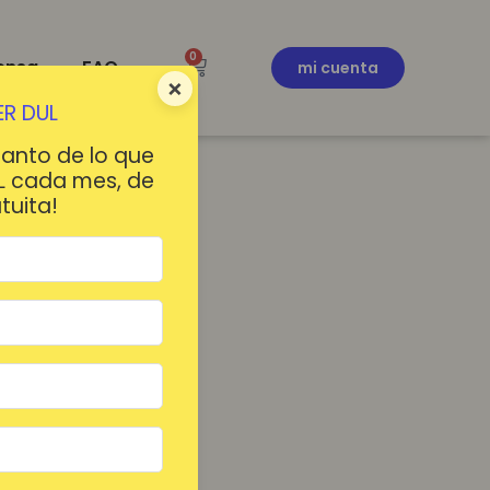
0
ensa
FAQ
mi cuenta
×
R DUL
tanto de lo que
L cada mes, de
tuita!