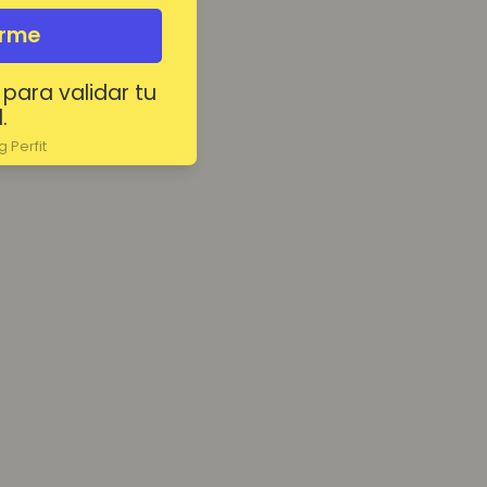
irme
 para validar tu
.
 Perfit