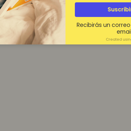
¿Contraseña olvidada?
Suscrib
Mantenerme conectado
Recibirás un correo
Acceder
email
Created using