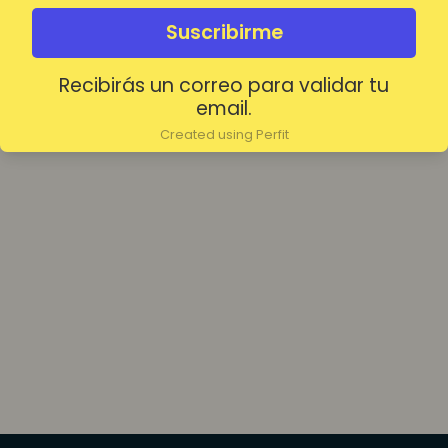
olvidada?
Mantenerme conectado
Suscribirme
Recibirás un correo para validar tu
Acceder
email.
Created using Perfit