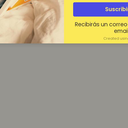
¿Contraseña olvidada?
Suscrib
Mantenerme conectado
Recibirás un correo
Acceder
email
Created using