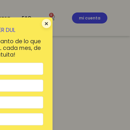
0
ensa
FAQ
mi cuenta
×
R DUL
tanto de lo que
L cada mes, de
tuita!