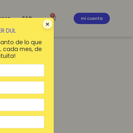
0
ensa
FAQ
mi cuenta
×
R DUL
tanto de lo que
L cada mes, de
tuita!