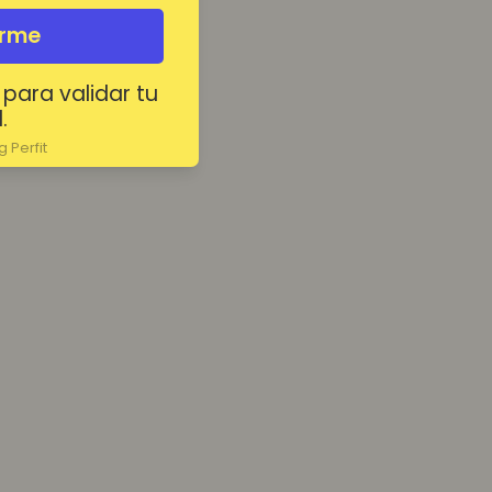
irme
 para validar tu
.
 Perfit