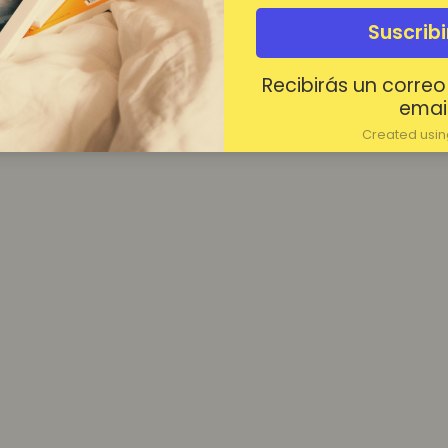
¿Contraseña olvidada?
Suscrib
Mantenerme conectado
Recibirás un correo
Acceder
email
Created using