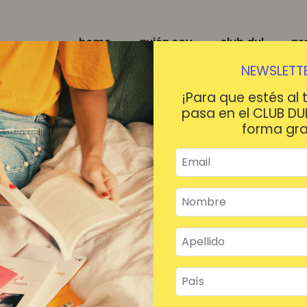
home
quién soy
club dul
pr
NEWSLETTE
¡Para que estés al 
pasa en el CLUB DU
forma gra
¡HOLA!