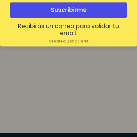
olvidada?
Mantenerme conectado
Suscribirme
Recibirás un correo para validar tu
Acceder
email.
Created using Perfit