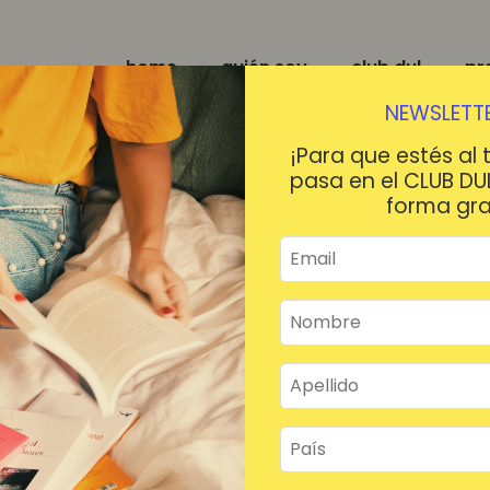
home
quién soy
club dul
pr
NEWSLETTE
¡Para que estés al 
pasa en el CLUB DU
forma gra
¡HOLA!