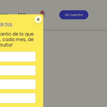
0
ensa
FAQ
mi cuenta
×
R DUL
tanto de lo que
L cada mes, de
tuita!