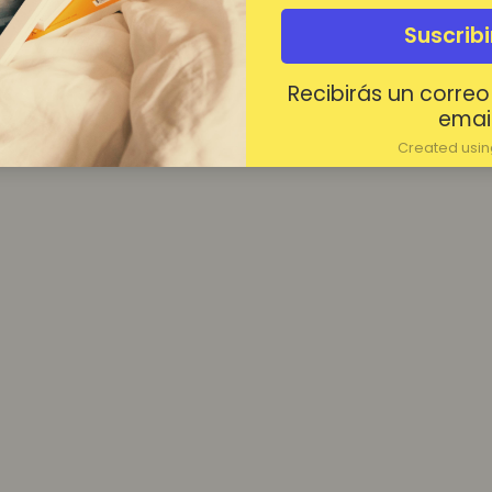
¿Contraseña olvidada?
Suscrib
Mantenerme conectado
Recibirás un correo
Acceder
email
Created using