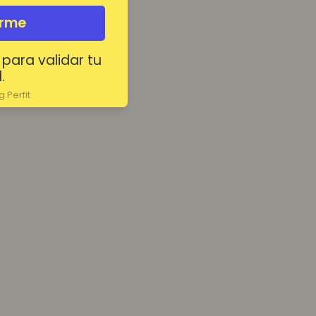
irme
 para validar tu
.
 Perfit