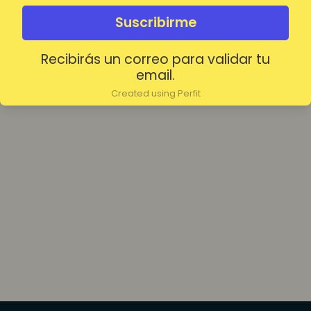
olvidada?
Mantenerme conectado
Suscribirme
Recibirás un correo para validar tu
Acceder
email.
Created using Perfit