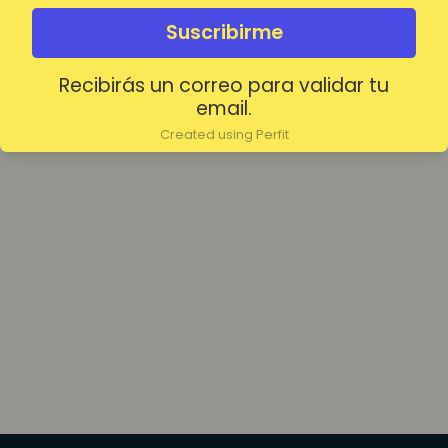
olvidada?
Mantenerme conectado
Suscribirme
Recibirás un correo para validar tu
Acceder
email.
Created using Perfit