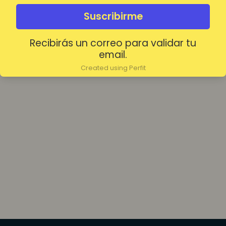
olvidada?
Mantenerme conectado
Suscribirme
Recibirás un correo para validar tu
Acceder
email.
Created using Perfit