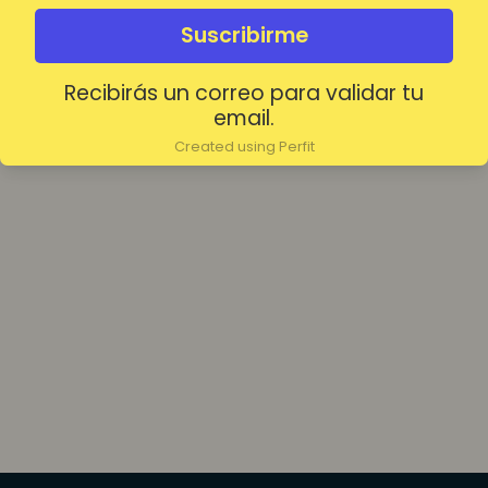
olvidada?
Mantenerme conectado
Suscribirme
Recibirás un correo para validar tu
Acceder
email.
Created using Perfit