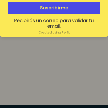
olvidada?
Mantenerme conectado
Suscribirme
Recibirás un correo para validar tu
Acceder
email.
Created using Perfit