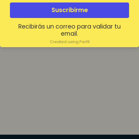
olvidada?
Mantenerme conectado
Suscribirme
Recibirás un correo para validar tu
Acceder
email.
Created using Perfit