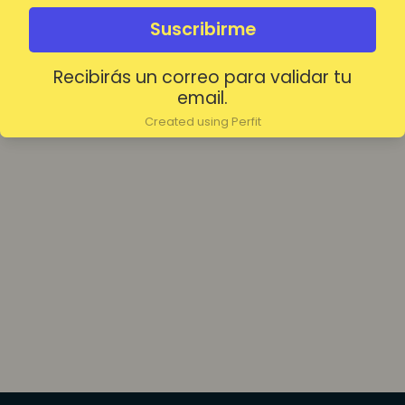
olvidada?
Mantenerme conectado
Suscribirme
Recibirás un correo para validar tu
Acceder
email.
Created using Perfit