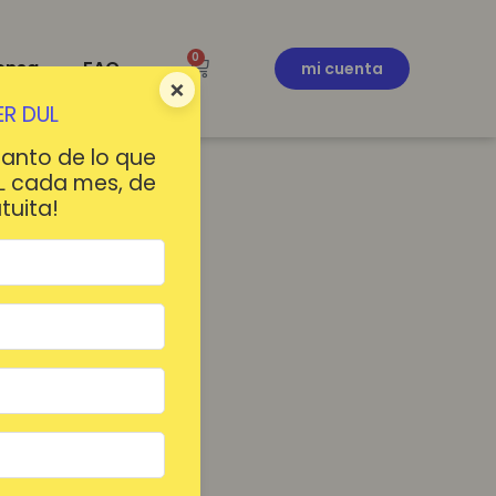
0
ensa
FAQ
mi cuenta
×
R DUL
tanto de lo que
L cada mes, de
tuita!