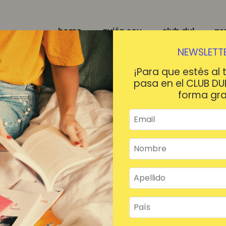
home
quién soy
club dul
pr
NEWSLETTE
¡Para que estés al 
pasa en el CLUB DU
forma gra
¡HOLA!