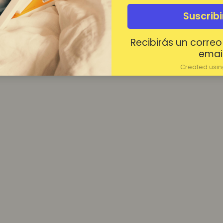
¿Contraseña olvidada?
Suscrib
Mantenerme conectado
Recibirás un correo
Acceder
email
Created using