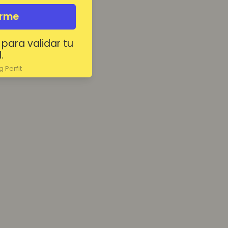
irme
 para validar tu
.
 Perfit