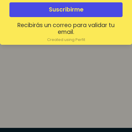
olvidada?
Mantenerme conectado
Suscribirme
Recibirás un correo para validar tu
Acceder
email.
Created using Perfit