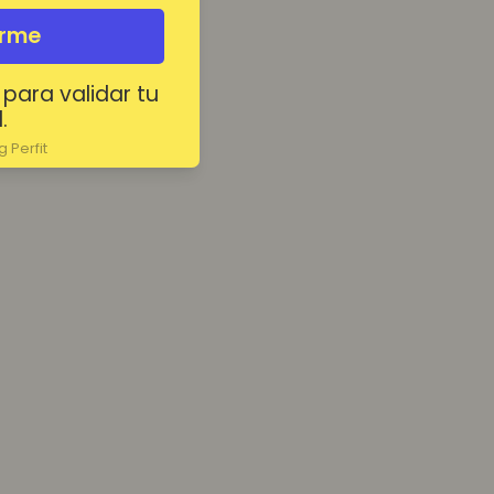
irme
 para validar tu
.
 Perfit