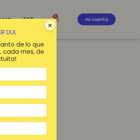
0
ensa
FAQ
mi cuenta
×
R DUL
tanto de lo que
L cada mes, de
tuita!