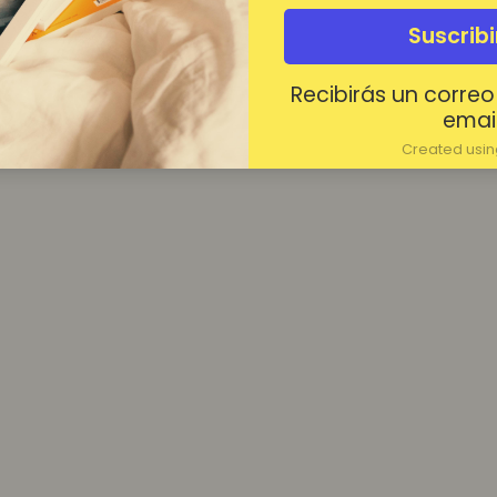
¿Contraseña olvidada?
Suscrib
Mantenerme conectado
Recibirás un correo
Acceder
email
Created using