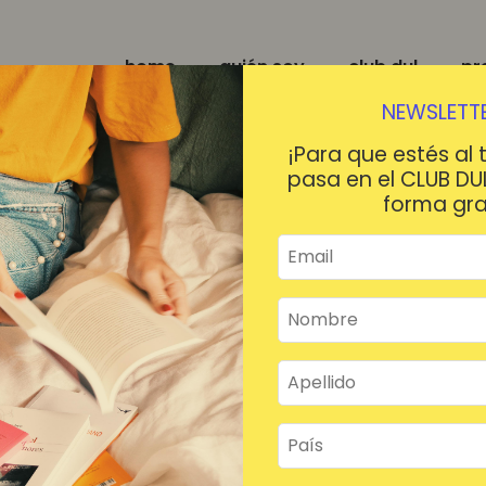
home
quién soy
club dul
pr
NEWSLETTE
¡Para que estés al 
pasa en el CLUB DU
forma gra
¡HOLA!