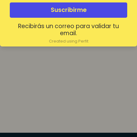
olvidada?
Mantenerme conectado
Suscribirme
Recibirás un correo para validar tu
Acceder
email.
Created using Perfit