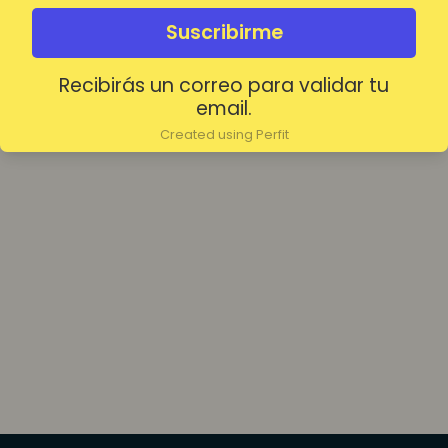
olvidada?
Mantenerme conectado
Suscribirme
Recibirás un correo para validar tu
Acceder
email.
Created using Perfit