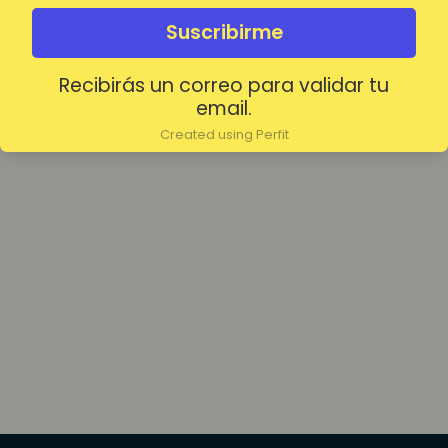
olvidada?
Mantenerme conectado
Suscribirme
Recibirás un correo para validar tu
Acceder
email.
Created using Perfit