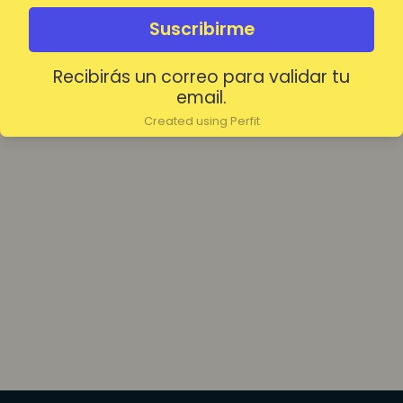
olvidada?
Mantenerme conectado
Suscribirme
Recibirás un correo para validar tu
Acceder
email.
Created using Perfit