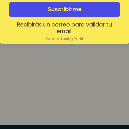
olvidada?
Mantenerme conectado
Suscribirme
Recibirás un correo para validar tu
Acceder
email.
Created using Perfit