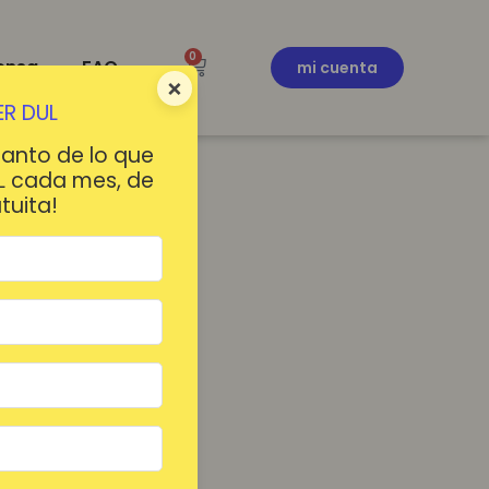
0
ensa
FAQ
mi cuenta
×
R DUL
tanto de lo que
L cada mes, de
tuita!