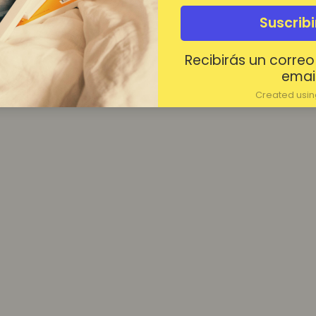
¿Contraseña olvidada?
Suscrib
Mantenerme conectado
Recibirás un correo
Acceder
email
Created using