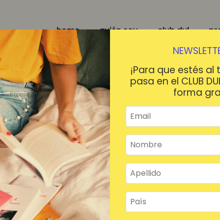
home
quién soy
club dul
pr
NEWSLETTE
¡Para que estés al 
pasa en el CLUB DU
forma gra
¡HOLA!