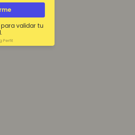
irme
 para validar tu
.
 Perfit