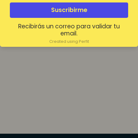
olvidada?
Mantenerme conectado
Suscribirme
Recibirás un correo para validar tu
Acceder
email.
Created using Perfit