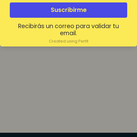
olvidada?
Mantenerme conectado
Suscribirme
Recibirás un correo para validar tu
Acceder
email.
Created using Perfit