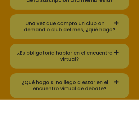
de la suscripción a la membresía?
Una vez que compro un club on
demand o club del mes, ¿qué hago?
¿Es obligatorio hablar en el encuentro
virtual?
¿Qué hago si no llego a estar en el
encuentro virtual de debate?
¿Cuándo puedo tener acceso a los
módulos?