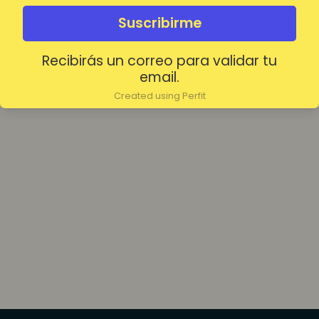
olvidada?
Mantenerme conectado
Suscribirme
Recibirás un correo para validar tu
Acceder
email.
Created using Perfit