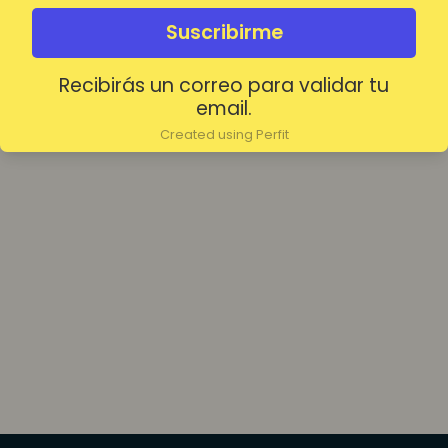
olvidada?
Mantenerme conectado
Suscribirme
Recibirás un correo para validar tu
Acceder
email.
Created using Perfit