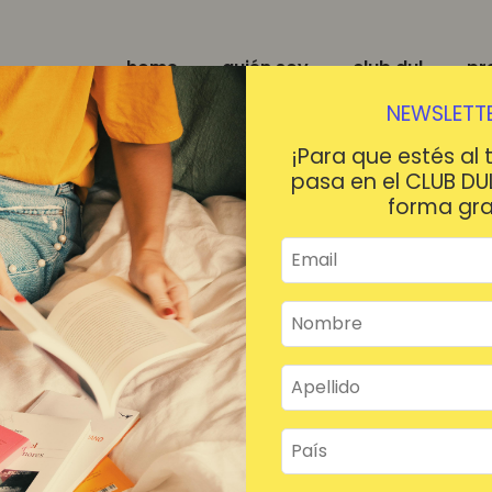
home
quién soy
club dul
pr
NEWSLETTE
¡Para que estés al 
pasa en el CLUB DU
forma gra
¡HOLA!