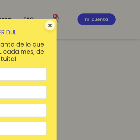
0
ensa
FAQ
mi cuenta
×
R DUL
tanto de lo que
L cada mes, de
tuita!