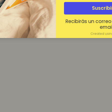
¿Contraseña olvidada?
Suscrib
Mantenerme conectado
Recibirás un correo
Acceder
email
Created using