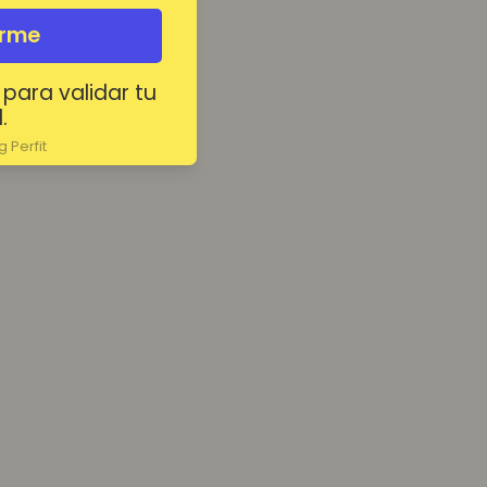
irme
 para validar tu
.
 Perfit