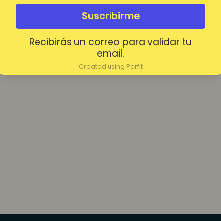
olvidada?
Mantenerme conectado
Suscribirme
Recibirás un correo para validar tu
Acceder
email.
Created using Perfit